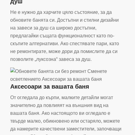
душ
Не е нужно да харчите цяло състояние, за да
обновите банята си. Достъпни и стилни дизайни
на завеси за душ са широко достъпни,
предлагайки същата функционалност като по-
скъпите алтернативи. Ако спестявате пари, като
не ремонтирате, може дори да помислите да си
позволите „луксозна“ завеса за душ.
Аксесоари за вашата баня
От огледала до кърпи, малките детайли могат
значително да повлияят на външния вид на
вашата баня. Ако настоящото ви огледало е
твърде малко, обикновено или остаряло, можете
да намерите качествени заместители, започващи