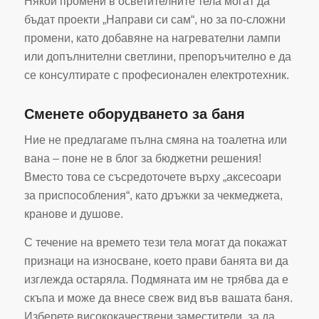
Някои промени в осветителните тела могат да
бъдат проекти „Направи си сам“, но за по-сложни
промени, като добавяне на нагревателни лампи
или допълнителни светлини, препоръчително е да
се консултирате с професионален електротехник.
Сменете оборудването за баня
Ние не предлагаме пълна смяна на тоалетна или
вана – поне не в блог за бюджетни решения!
Вместо това се съсредоточете върху „аксесоари
за приспособления“, като дръжки за чекмеджета,
кранове и душове.
С течение на времето тези тела могат да покажат
признаци на износване, което прави банята ви да
изглежда остаряла. Подмяната им не трябва да е
скъпа и може да внесе свеж вид във вашата баня.
Изберете висококачествени заместители, за да