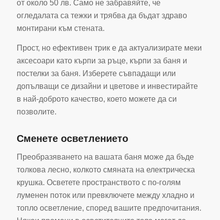
от около 50 лв. Само не забравяйте, че
огледалата са тежки и трябва да бъдат здраво
монтирани към стената.
Прост, но ефективен трик е да актуализирате меки
аксесоари като кърпи за ръце, кърпи за баня и
постелки за баня. Изберете съвпадащи или
допълващи се дизайни и цветове и инвестирайте
в най-доброто качество, което можете да си
позволите.
Сменете осветлението
Преобразяването на вашата баня може да бъде
толкова лесно, колкото смяната на електрическа
крушка. Осветете пространството с по-голям
луменен поток или превключете между хладно и
топло осветление, според вашите предпочитания.