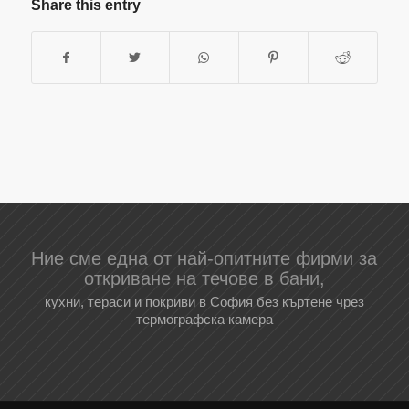
Share this entry
Ние сме една от най-опитните фирми за
откриване на течове в бани,
кухни, тераси и покриви в София без къртене чрез
термографска камера