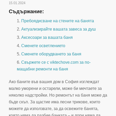
15.01.2024
Съдържание:
Пребоядисване на стените на банята
Актуализирайте вашата завеса за душ
Аксесоари за вашата баня
Сменете осветлението
Сменете оборудването за баня
Свържете се с viktechove.com за по-
мащабни ремонти на баня
Ако баните във вашия дом в София изглеждат
малко уморени и остарели, може би мечтаете за
няколко надстройки. Но ремонтът на баня може да
бъде скъп. За щастие има лесни трикове, които
можете да използвате, за да освежите банята,
която няма да разбие банката – и дори няма да