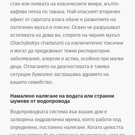
стая или появата на класическите мокри, жълто-
кафяви петна по тавана. Най-опасният вторичен
ефект от скритата влага обаче е развитието на
патогенен мухъл и плесен. Освен че разрушават
естетиката на дома ви, спорите на черния мухъл
(Stachybotrys chartarum) са изключително токсични
и могат да предизвикат тежки респираторни
заболявания, алергии и астма, особено при малки
деца. Отлагането на диагностиката в такива
ситуации буквално застрашава здравето на
вашето семейство.
Намалено налягане на водата или странни
шумове от водопровода
Водопроводната система във вашия дом е
затворена хидравлична мрежа, която работи под
определено, постоянно налягане. Когато целостта