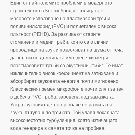
Един от най-големите проблеми в модерното
строителство в Костинброд и столицата е
масовото използване на пластмасови тръби –
поливинилхлорид (PVC) и полиетилен с висока
плътност (PEHD). За разлика от старите
стоманени и медни тръби, които са отлични
проводници на звук и позволяват на шума от теча
да звънти по дължината им с десетки метри,
пластмасовите тръби са акустични „гъби“. Те имат
изключително висок коефициент на затихване и
абсорбират звуковата енергия почти мигновено.
Класическият земен микрофон е почти сляп за теч
в дебела PVC тръба, заровена под замазката.
Ултразвуковият детектор обаче не разчита на
звука, пътуващ по тръбата. Той улавя локалната
високочестотна турбуленция, която изтичащата
вода генерира в самата точка на пробива,