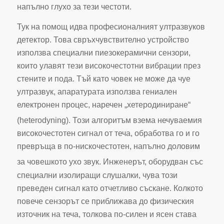
напълно глухо за тези честоти.
Тук на помощ идва професионалният ултразвуков
детектор. Това свръхчувствително устройство
използва специални пиезокерамични сензори,
които улавят тези високочестотни вибрации през
стените и пода. Тъй като човек не може да чуе
ултразвук, апаратурата използва гениален
електронен процес, наречен „хетеродиниране“
(heterodyning).
Този алгоритъм взема нечуваемия
високочестотен сигнал от теча, обработва го и го
превръща в по-нискочестотен, напълно доловим
за човешкото ухо звук.
Инженерът, оборудван със
специални изолиращи слушалки, чува този
преведен сигнал като отчетливо съскане. Колкото
повече сензорът се приближава до физическия
източник на теча, толкова по-силен и ясен става