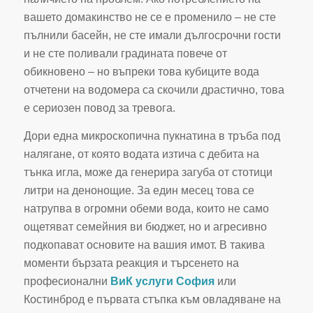
вашето домакинство не се е променило – не сте
пълнили басейн, не сте имали дългосрочни гости
и не сте поливали градината повече от
обикновено – но въпреки това кубиците вода
отчетени на водомера са скочили драстично, това
е сериозен повод за тревога.
Дори една микроскопична пукнатина в тръба под
налягане, от която водата изтича с дебита на
тънка игла, може да генерира загуба от стотици
литри на денонощие. За един месец това се
натрупва в огромни обеми вода, които не само
ощетяват семейния ви бюджет, но и агресивно
подкопават основите на вашия имот. В такива
моменти бързата реакция и търсенето на
професионални
ВиК услуги София
или
Костинброд е първата стъпка към овладяване на