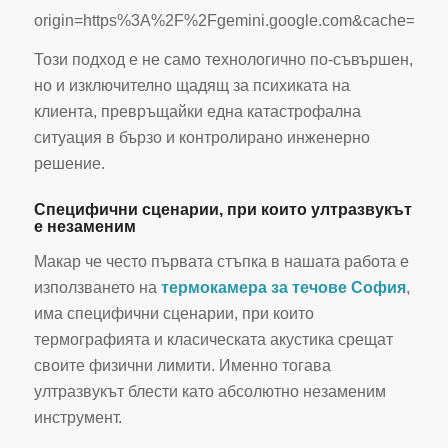
origin=https%3A%2F%2Fgemini.google.com&cache=1
Този подход е не само технологично по-съвършен,
но и изключително щадящ за психиката на
клиента, превръщайки една катастрофална
ситуация в бързо и контролирано инженерно
решение.
Специфични сценарии, при които ултразвукът
е незаменим
Макар че често първата стъпка в нашата работа е
използването на
термокамера за течове София
,
има специфични сценарии, при които
термографията и класическата акустика срещат
своите физични лимити. Именно тогава
ултразвукът блести като абсолютно незаменим
инструмент.