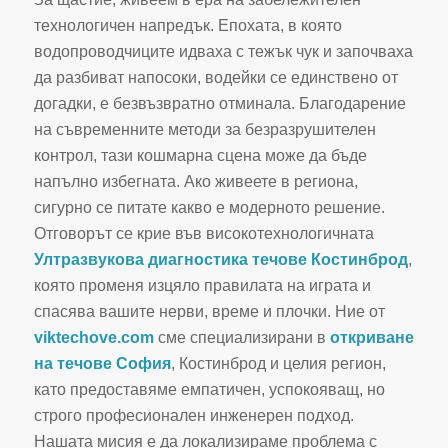
технологичен напредък. Епохата, в която
водопроводчиците идваха с тежък чук и започваха
да разбиват напосоки, водейки се единствено от
догадки, е безвъзвратно отминала. Благодарение
на съвременните методи за безразрушителен
контрол, тази кошмарна сцена може да бъде
напълно избегната. Ако живеете в региона,
сигурно се питате какво е модерното решение.
Отговорът се крие във високотехнологичната
Ултразвукова диагностика течове Костинброд
,
която променя изцяло правилата на играта и
спасява вашите нерви, време и плочки. Ние от
viktechove.com
сме специализирани в
откриване
на течове София
, Костинброд и целия регион,
като предоставяме емпатичен, успокояващ, но
строго професионален инженерен подход.
Нашата мисия е да локализираме проблема с