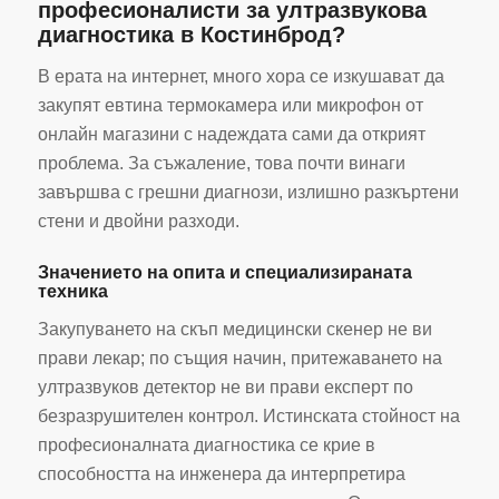
професионалисти за ултразвукова
диагностика в Костинброд?
В ерата на интернет, много хора се изкушават да
закупят евтина термокамера или микрофон от
онлайн магазини с надеждата сами да открият
проблема. За съжаление, това почти винаги
завършва с грешни диагнози, излишно разкъртени
стени и двойни разходи.
Значението на опита и специализираната
техника
Закупуването на скъп медицински скенер не ви
прави лекар; по същия начин, притежаването на
ултразвуков детектор не ви прави експерт по
безразрушителен контрол. Истинската стойност на
професионалната диагностика се крие в
способността на инженера да интерпретира