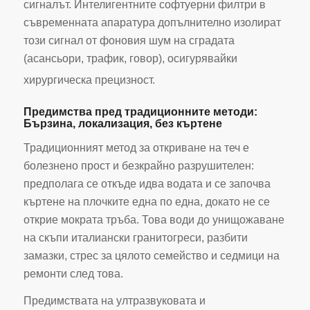
сигналът. Интелигентните софтуерни филтри в
съвременната апаратура допълнително изолират
този сигнал от фоновия шум на сградата
(асансьори, трафик, говор), осигурявайки
хирургическа прецизност.
Предимства пред традиционните методи:
Бързина, локализация, без къртене
Традиционният метод за откриване на теч е
болезнено прост и безкрайно разрушителен:
предполага се откъде идва водата и се започва
къртене на плочките една по една, докато не се
открие мократа тръба. Това води до унищожаване
на скъпи италиански гранитогреси, разбити
замазки, стрес за цялото семейство и седмици на
ремонти след това.
Предимствата на ултразвуковата и