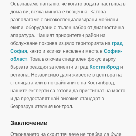
Осъзнаваме напълно, че когато водата настъпва в
дома ви, всяка минута е безценна. Затова
разполагаме с високоспециализирани мобилни
екипи, оборудвани с пълен набор от диагностична
апаратура. Нашият приоритетен район на
обслужване покрива изцяло територията на
град
София
, както и всички населени места в
София-
област
. Това включва специален фокус върху
бързата реакция за клиенти в град
Костинброд
и
региона. Независимо дали живеете в центъра на
столицата или в покрайнините на Костинброд,
нашите експерти са готови да пристигнат на място
и да предоставят най-високия стандарт в
безразрушителния контрол.
Заключение
Откриването на скрит теч вече не трябва да бъде