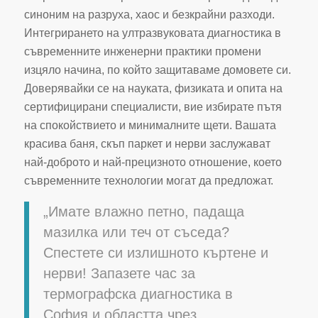
синоним на разруха, хаос и безкрайни разходи.
Интегрирането на ултразвуковата диагностика в
съвременните инженерни практики промени
изцяло начина, по който защитаваме домовете си.
Доверявайки се на науката, физиката и опита на
сертифицирани специалисти, вие избирате пътя
на спокойствието и минималните щети. Вашата
красива баня, скъп паркет и нерви заслужават
най-доброто и най-прецизното отношение, което
съвременните технологии могат да предложат.
„Имате влажно петно, падаща
мазилка или теч от съседа?
Спестете си излишното къртене и
нерви! Запазете час за
термографска диагностика в
София и областта чрез