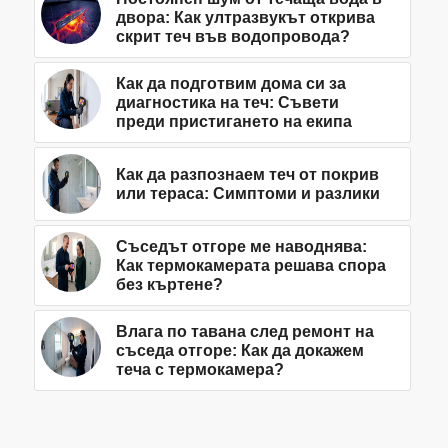
двора: Как ултразвукът открива
скрит теч във водопровода?
Как да подготвим дома си за
диагностика на теч: Съвети
преди пристигането на екипа
Как да разпознаем теч от покрив
или тераса: Симптоми и разлики
Съседът отгоре ме наводнява:
Как термокамерата решава спора
без къртене?
Влага по тавана след ремонт на
съседа отгоре: Как да докажем
теча с термокамера?