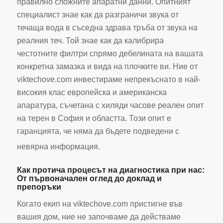
правилно сложните апаратни данни. Опитният
специалист знае как да разграничи звука от
течаща вода в съседна здрава тръба от звука на
реалния теч. Той знае как да калибрира
честотните филтри спрямо дебелината на вашата
конкретна замазка и вида на плочките ви. Ние от
viktechove.com инвестираме непрекъснато в най-
високия клас европейска и американска
апаратура, съчетана с хиляди часове реален опит
на терен в София и областта. Този опит е
гаранцията, че няма да бъдете подведени с
невярна информация.
Как протича процесът на диагностика при нас:
От първоначален оглед до доклад и
препоръки
Когато екип на viktechove.com пристигне във
вашия дом, ние не започваме да действаме