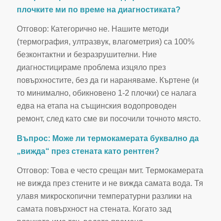
плочките ми по време на диагностиката?
Отговор: Категорично не. Нашите методи
(термография, ултразвук, влагометрия) са 100%
безконтактни и безразрушителни. Ние
диагностицираме проблема изцяло през
повърхностите, без да ги нараняваме. Къртене (и
то минимално, обикновено 1-2 плочки) се налага
едва на етапа на същинския водопроводен
ремонт, след като сме ви посочили точното място.
Въпрос: Може ли термокамерата буквално да
„вижда“ през стената като рентген?
Отговор: Това е често срещан мит. Термокамерата
не вижда през стените и не вижда самата вода. Тя
улавя микроскопични температурни разлики на
самата повърхност на стената. Когато зад