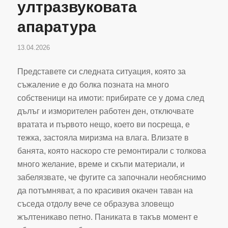
ултразвуковата
апаратура
13.04.2026
Представете си следната ситуация, която за
съжаление е до болка позната на много
собственици на имоти: прибирате се у дома след
дълъг и изморителен работен ден, отключвате
вратата и първото нещо, което ви посреща, е
тежка, застояла миризма на влага. Влизате в
банята, която наскоро сте ремонтирали с толкова
много желание, време и скъпи материали, и
забелязвате, че фугите са започнали необяснимо
да потъмняват, а по красивия окачен таван на
съседа отдолу вече се образува зловещо
жълтеникаво петно. Паниката в такъв момент е