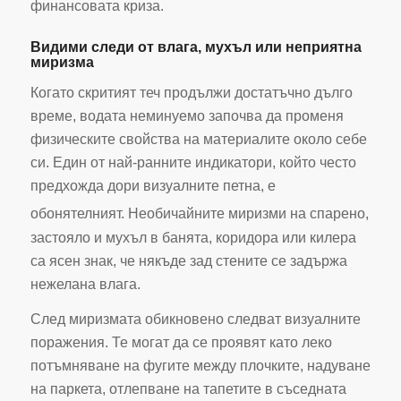
финансовата криза.
Видими следи от влага, мухъл или неприятна
миризма
Когато скритият теч продължи достатъчно дълго
време, водата неминуемо започва да променя
физическите свойства на материалите около себе
си. Един от най-ранните индикатори, който често
предхожда дори визуалните петна, е
обонятелният.
Необичайните миризми на спарено,
застояло и мухъл в банята, коридора или килера
са ясен знак, че някъде зад стените се задържа
нежелана влага.
След миризмата обикновено следват визуалните
поражения. Те могат да се проявят като леко
потъмняване на фугите между плочките, надуване
на паркета, отлепване на тапетите в съседната