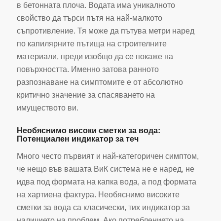
в бетонната плоча. Водата има уникалното
свойство да търси пътя на най-малкото
съпротивление. Тя може да пътува метри наред
по капилярните пътища на строителните
материали, преди изобщо да се покаже на
повърхността. Именно затова ранното
разпознаване на симптомите е от абсолютно
критично значение за спасяването на
имуществото ви.
Необяснимо високи сметки за вода:
Потенциален индикатор за теч
Много често първият и най-категоричен симптом,
че нещо във вашата ВиК система не е наред, не
идва под формата на капка вода, а под формата
на хартиена фактура. Необяснимо високите
сметки за вода са класически, тих индикатор за
наличието на проблем. Ако потреблението на