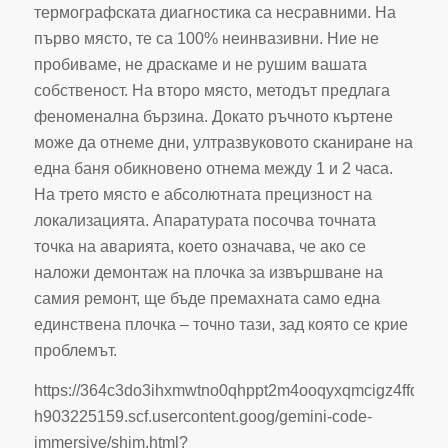
термографската диагностика са несравними. На
първо място, те са 100% неинвазивни. Ние не
пробиваме, не драскаме и не рушим вашата
собственост. На второ място, методът предлага
феноменална бързина. Докато ръчното къртене
може да отнеме дни, ултразвуковото сканиране на
една баня обикновено отнема между 1 и 2 часа.
На трето място е абсолютната прецизност на
локализацията. Апаратурата посочва точната
точка на аварията, което означава, че ако се
наложи демонтаж на плочка за извършване на
самия ремонт, ще бъде премахната само една
единствена плочка – точно тази, зад която се крие
проблемът.
https://364c3do3ihxmwtno0qhppt2m4ooqyxqmcigz4ffd4f1m
h903225159.scf.usercontent.goog/gemini-code-
immersive/shim.html?