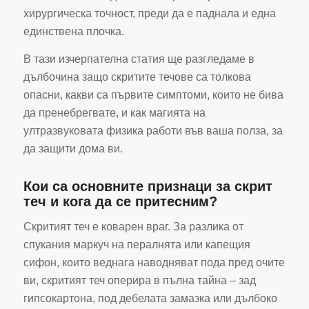
хирургическа точност, преди да е паднала и една
единствена плочка.
В тази изчерпателна статия ще разгледаме в
дълбочина защо скритите течове са толкова
опасни, какви са първите симптоми, които не бива
да пренебрегвате, и как магията на
ултразвуковата физика работи във ваша полза, за
да защити дома ви.
Кои са основните признаци за скрит
теч и кога да се притесним?
Скритият теч е коварен враг. За разлика от
спукания маркуч на пералнята или капещия
сифон, които веднага наводняват пода пред очите
ви, скритият теч оперира в пълна тайна – зад
гипсокартона, под дебелата замазка или дълбоко