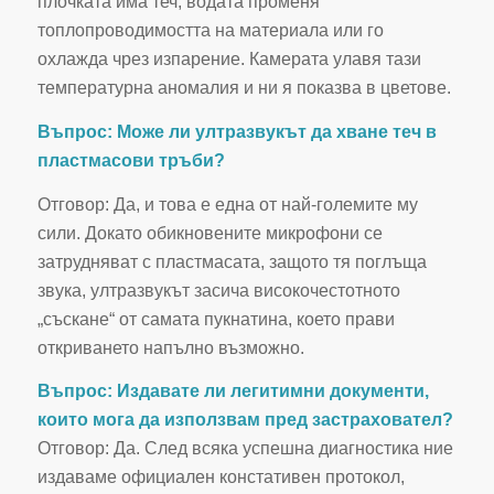
плочката има теч, водата променя
топлопроводимостта на материала или го
охлажда чрез изпарение. Камерата улавя тази
температурна аномалия и ни я показва в цветове.
Въпрос: Може ли ултразвукът да хване теч в
пластмасови тръби?
Отговор: Да, и това е една от най-големите му
сили. Докато обикновените микрофони се
затрудняват с пластмасата, защото тя поглъща
звука, ултразвукът засича високочестотното
„съскане“ от самата пукнатина, което прави
откриването напълно възможно.
Въпрос: Издавате ли легитимни документи,
които мога да използвам пред застраховател?
Отговор: Да. След всяка успешна диагностика ние
издаваме официален констативен протокол,