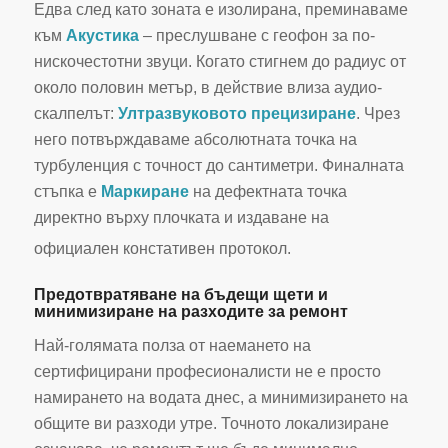
Едва след като зоната е изолирана, преминаваме
към
Акустика
– преслушване с геофон за по-
нискочестотни звуци. Когато стигнем до радиус от
около половин метър, в действие влиза аудио-
скалпелът:
Ултразвуковото прецизиране
. Чрез
него потвърждаваме абсолютната точка на
турбуленция с точност до сантиметри. Финалната
стъпка е
Маркиране
на дефектната точка
директно върху плочката и издаване на
официален констативен протокол.
Предотвратяване на бъдещи щети и
минимизиране на разходите за ремонт
Най-голямата полза от наемането на
сертифицирани професионалисти не е просто
намирането на водата днес, а минимизирането на
общите ви разходи утре. Точното локализиране