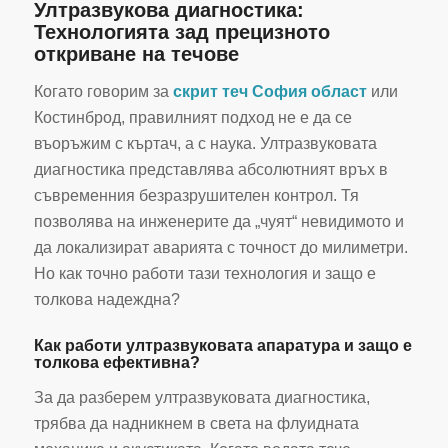
Ултразвукова диагностика:
Технологията зад прецизното
откриване на течове
Когато говорим за
скрит теч София област
или
Костинброд, правилният подход не е да се
въоръжим с къртач, а с наука. Ултразвуковата
диагностика представлява абсолютният връх в
съвременния безразрушителен контрол. Тя
позволява на инженерите да „чуят“ невидимото и
да локализират аварията с точност до милиметри.
Но как точно работи тази технология и защо е
толкова надеждна?
Как работи ултразвуковата апаратура и защо е
толкова ефективна?
За да разберем ултразвуковата диагностика,
трябва да надникнем в света на флуидната