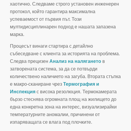
хаотично. Следваме строго установен инженерен
протокол, който гарантира максимална
успеваемост от първия път. Този
мултидисциплинарен подход е нашата запазена
марка.
Процесът винаги стартира с детайлно
събеседване с клиента за историята на проблема.
Следва прецизен
Анализ на налягането
в
затворената система, за да се потвърди
количествено наличието на загуба. Втората стъпка
е макро-сканиране чрез
Термография и
Инспекция
с висока резолюция. Термокамерата
бързо стеснява огромната площ на жилището до
една конкретна зона на интерес, визуализирайки
температурните аномалии, причинени от
изпаряващата се влага под плочките.