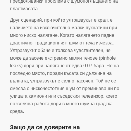
преодолявайки проблема с шумопоглъщането на
пластмасата.
Друг сценарий, при който ултразвукът е крал, е
наличието на изключително малки пукнатини при
много ниско налягане. Когато налягането падне
драстично, традиционният шум от теча изчезва.
Ултразвукът обаче е толкова чувствителен, че
може да засече екстремно малки течове (pinhole
leaks) дори при налягане от едва 0.07 бара. Не на
последно място, поради късата си дължина на
вълната, ултразвукът е силно насочен. Той не се
смесва с нискочестотния шум от преминаващи по
улицата камиони или съседския телевизор, което
позволява работа дори в много шумна градска
среда.
Защо да се доверите на