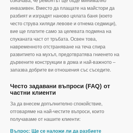
означава, че ремонтът ще бъде минимално
инвазивен. Вместо да плащате на майстори да
разбият и изградят наново цялата баня (което
често струва хиляди левове и отнема седмици),
вие ще платите само за целевата подмяна на
спуканата част от тръбата. Освен това,
навременното отстраняване на теча спира
развитието на мухъл, предотвратява гниенето на
дървените конструкции в дома и най-важното –
запазва добрите ви отношения със съседите.
Често задавани въпроси (FAQ) от
частни клиенти
За да внесем допълнително спокойствие,
отговаряме на най-честите въпроси, които
получаваме от нашите клиенти:
Въпрос: Ще се наложи ли да разбиете