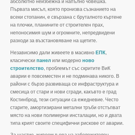
абсолютно неизбежна и напълно човешка.
Първата мисъл, която пронизва съзнанието на
всеки стопанин, е свързана с бруталното къртене
на плочки, планините от строителен прах,
непоносимия шум и огромните, непредвидени
разходи за възстановяване на щетите.
Независимо дали живеете в масивно
ЕПК
,
класически
панел
или модерно
ново
строителство
, проблемът със скритите ВиК
аварии е повсеместен и не подминава никого. В
райони с бързо развиваща се инфраструктура и
смесица от стари и нови сгради, какъвто е град
Костинброд, тези ситуации са ежедневие. Често
старите, амортизирани метални тръби отстъпват
място на нови полимерни инсталации, но и двата
типа крият своите специфични рискове от аварии.
За щастие, живеем в ера на забележителен