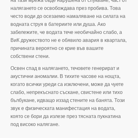
на тази мрежа бъде нарушена от спукване, част от
налягането се освобождава през пробива. Това
често води до осезаемо намаляване на силата на
водната струя в батериите или душа. Ако
забележите, че водата тече необичайно слабо, а
ВиК дружеството не е обявило авария в квартала,
причината вероятно се крие във вашите
собствени стени.
Освен спад в налягането, течовете генерират и
акустични аномалии. В тихите часове на нощта,
когато всички уреди са изключени, може да чуете
слабо, непрекъснато съскане, свистене или тихо
бълбукане, идващо иззад стените на банята. Този
звук е физическата манифестация на водата,
която се бори да излезе през тясната пукнатина
под високо налягане.