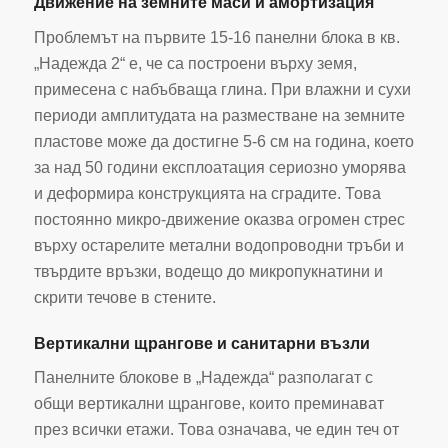
Движение на земните маси и амортизация
Проблемът на първите 15-16 панелни блока в кв.
„Надежда 2“ е, че са построени върху земя,
примесена с набъбваща глина. При влажни и сухи
периоди амплитудата на разместване на земните
пластове може да достигне 5-6 см на година, което
за над 50 години експлоатация сериозно уморява
и деформира конструкцията на сградите. Това
постоянно микро-движение оказва огромен стрес
върху остарелите метални водопроводни тръби и
твърдите връзки, водещо до микропукнатини и
скрити течове в стените.
Вертикални щрангове и санитарни възли
Панелните блокове в „Надежда“ разполагат с
общи вертикални щрангове, които преминават
през всички етажи. Това означава, че един теч от