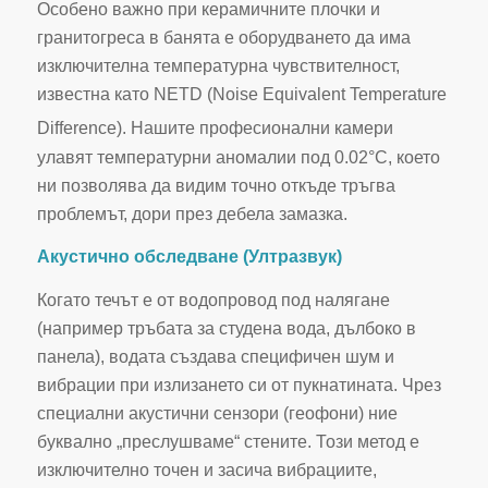
Особено важно при керамичните плочки и
гранитогреса в банята е оборудването да има
изключителна температурна чувствителност,
известна като NETD (Noise Equivalent Temperature
Difference).
Нашите професионални камери
улавят температурни аномалии под 0.02°C, което
ни позволява да видим точно откъде тръгва
проблемът, дори през дебела замазка.
Акустично обследване (Ултразвук)
Когато течът е от водопровод под налягане
(например тръбата за студена вода, дълбоко в
панела), водата създава специфичен шум и
вибрации при излизането си от пукнатината. Чрез
специални акустични сензори (геофони) ние
буквално „преслушваме“ стените. Този метод е
изключително точен и засича вибрациите,