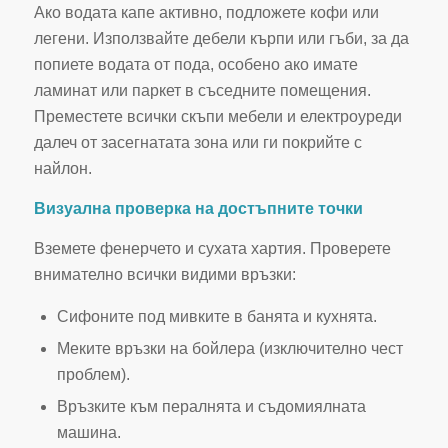
Ако водата капе активно, подложете кофи или
легени. Използвайте дебели кърпи или гъби, за да
попиете водата от пода, особено ако имате
ламинат или паркет в съседните помещения.
Преместете всички скъпи мебели и електроуреди
далеч от засегнатата зона или ги покрийте с
найлон.
Визуална проверка на достъпните точки
Вземете фенерчето и сухата хартия. Проверете
внимателно всички видими връзки:
Сифоните под мивките в банята и кухнята.
Меките връзки на бойлера (изключително чест
проблем).
Връзките към пералнята и съдомиялната
машина.