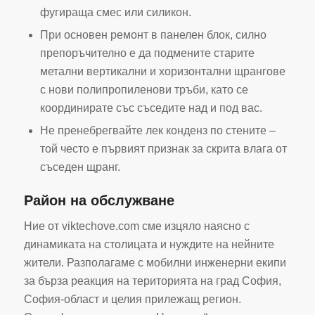
фугираща смес или силикон.
При основен ремонт в панелен блок, силно
препоръчително е да подмените старите
метални вертикални и хоризонтални щрангове
с нови полипропиленови тръби, като се
координирате със съседите над и под вас.
Не пренебрегвайте лек конденз по стените –
той често е първият признак за скрита влага от
съседен щранг.
Район на обслужване
Ние от viktechove.com сме изцяло наясно с
динамиката на столицата и нуждите на нейните
жители. Разполагаме с мобилни инженерни екипи
за бърза реакция на територията на град София,
София-област и целия прилежащ регион.