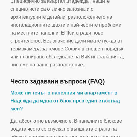
Специфично за квартал „Надежда“, нашите
специалисти са отлично запознати с
архитектурните детайли, разположението на
инсталационните шахти и най-честите проблеми
на местните панелни, ЕПК и сгради ново
строителство. Без значение дали имате нужда от
термокамера за течове София в спешен порядък
или планирано обследване на ВиК инсталацията,
ние сме на ваше разположение.
Често задавани въпроси (FAQ)
Може ли течът в панелния ми апартамент в
Надежда да идва от блок през един етаж над
мен?
Да, абсолютно възможно е. В панелните блокове
водата често се спуска по външната страна на
общите вертикални щрангове или по панелните