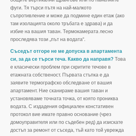
фуги. Тя търси пътя на най-малкото
съпротивление и може да подмине един етаж (ако
там изолацията около тръбата е здрава) и да
избие на вашия таван. Термокамерата лесно
проследява този „път на водата“.
Съседът отгоре не ме допуска в апартамента
си, за да се търси теча. Какво да направя?
Това
е класически проблем при скритите течове в
етажната собственост. Първата стъпка е да
заявите термографско обследване от вашия
апартамент. Ние сканираме вашия таван и
установяваме точната точка, от която прониква
водата. С издадения официален констативен
протокол вие имате правно основание (чрез
домоуправителя или по съдебен ред) да изискате
достъп за ремонт от съседа, тъй като той уврежда