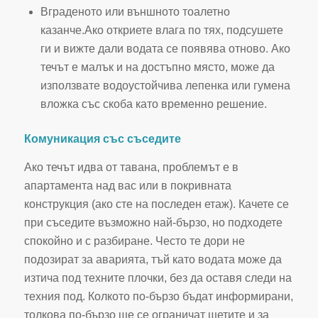
Вграденото или външното тоалетно
казанче.Ако откриете влага по тях, подсушете
ги и вижте дали водата се появява отново. Ако
течът е малък и на достъпно място, може да
използвате водоустойчива лепенка или гумена
вложка със скоба като временно решение.
Комуникация със съседите
Ако течът идва от тавана, проблемът е в
апартамента над вас или в покривната
конструкция (ако сте на последен етаж). Качете се
при съседите възможно най-бързо, но подходете
спокойно и с разбиране. Често те дори не
подозират за аварията, тъй като водата може да
изтича под техните плочки, без да оставя следи на
техния под. Колкото по-бързо бъдат информирани,
толкова по-бързо ще се ограничат щетите и за