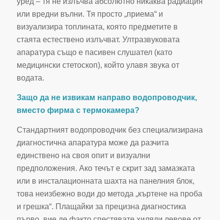
уред – тя не излъчва абсолютно никаква радиация
или вредни вълни. Тя просто „приема“ и
визуализира топлината, която предметите в
стаята естествено излъчват. Ултразвуковата
апаратура също е пасивен слушател (като
медицински стетоскоп), който улавя звука от
водата.
Защо да не извикам направо водопроводчик,
вместо фирма с термокамера?
Стандартният водопроводчик без специализирана
диагностична апаратура може да разчита
единствено на своя опит и визуални
предположения. Ако течът е скрит зад замазката
или в инсталационната шахта на панелния блок,
това неизбежно води до метода „къртене на проба
и грешка“. Плащайки за прецизна диагностика
първо, вие де факто спестявате хиляди левове от