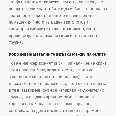
тръба на петия етаж може неусетно да се спусне
по протежение на тръбите и да избие на тавана на
третия етаж. Пространството в санитарните
помещения (често изградени като готови
санитарни кабини) е силно ограничено, което
прави визуалната локализация изключително
трудна.
Корозия на металните връзки между панелите
Това е най-сериозният риск. При наличие на скрит
теч в панелен блок, водата често достига до
заварените метални връзки (планки), които
държат бетонните панели заедно. Тъй като водата
в тези затворени фуги се изпарява изключително
трудно, тя създава предпоставка за активна
корозия на метала. Това не само нарушава
естетиката на дома ви, но с течение на времето