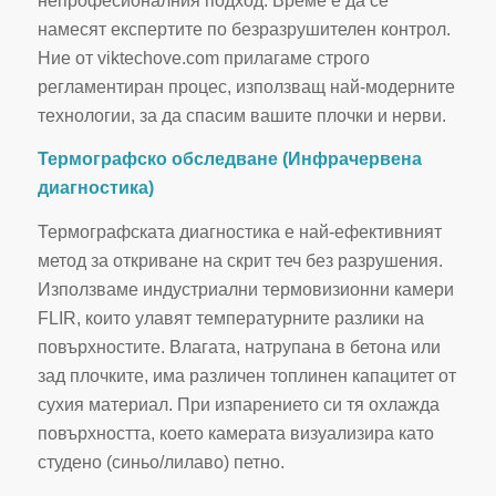
непрофесионалния подход. Време е да се
намесят експертите по безразрушителен контрол.
Ние от viktechove.com прилагаме строго
регламентиран процес, използващ най-модерните
технологии, за да спасим вашите плочки и нерви.
Термографско обследване (Инфрачервена
диагностика)
Термографската диагностика е най-ефективният
метод за откриване на скрит теч без разрушения.
Използваме индустриални термовизионни камери
FLIR, които улавят температурните разлики на
повърхностите. Влагата, натрупана в бетона или
зад плочките, има различен топлинен капацитет от
сухия материал. При изпарението си тя охлажда
повърхността, което камерата визуализира като
студено (синьо/лилаво) петно.