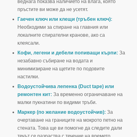
веднага показва наличието на влага, която
пръстите ви може да не усетят.
Гаечен ключ или клещи (тръбен ключ):
Необходими за спиране на главния или
локалните спирателни кранове, ако са
клеясали.
Кофи, легени и дебели попиващи кърпи:
За
незабавно събиране на водата и
минимизиране на щетите по подовите
настилки.
Водоустойчива лепенка (Duct tape) или
ремонтен кит:
За временно ограничаване на
малки пукнатини по видими тръби.
Маркер (по желание водоустойчив):
За
очертаване на границите на мокрото петно на
стената. Това ще ви помогне да следите дали
течът се разраства с течение на времето.