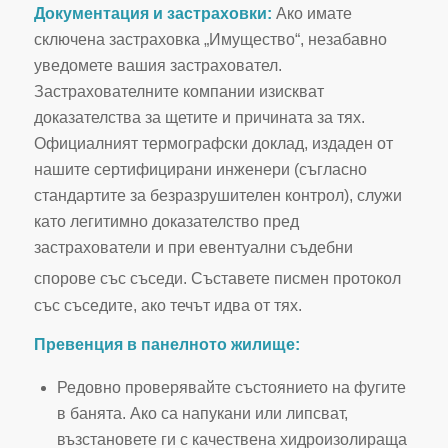
Документация и застраховки:
Ако имате
сключена застраховка „Имущество“, незабавно
уведомете вашия застраховател.
Застрахователните компании изискват
доказателства за щетите и причината за тях.
Официалният термографски доклад, издаден от
нашите сертифицирани инженери (съгласно
стандартите за безразрушителен контрол), служи
като легитимно доказателство пред
застрахователи и при евентуални съдебни
спорове със съседи.
Съставете писмен протокол
със съседите, ако течът идва от тях.
Превенция в панелното жилище:
Редовно проверявайте състоянието на фугите
в банята. Ако са напукани или липсват,
възстановете ги с качествена хидроизолираща