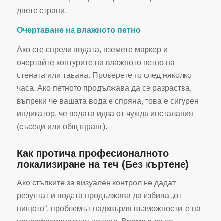
двете страни.
Очертаване на влажното петно
Ако сте спрели водата, вземете маркер и
очертайте контурите на влажното петно на
стената или тавана. Проверете го след няколко
часа. Ако петното продължава да се разраства,
въпреки че вашата вода е спряна, това е сигурен
индикатор, че водата идва от чужда инсталация
(съседи или общ щранг).
Как протича професионалното
локализиране на теч (Без къртене)
Ако стъпките за визуален контрол не дадат
резултат и водата продължава да избива „от
нищото“, проблемът надхвърля възможностите на