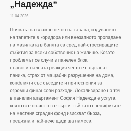
„Надежда“
11.04.2026
Появата на влажно петно на тавана, издуването
на тапетите в коридора или внезапното пропадане
на мазилката в банята са сред най-стресиращите
събития за всеки собственик на жилище. Когато
проблемът се случи в панелен блок,
първосигналната реакция често е свързана с
паника, страх от мащабни разрушения на дома,
конфликти със съседите и притеснения за
огромни финансови разходи. Локализиране на теч
в панелен апартамент София Надежда е услуга,
която все по-често се търси, тъй като спецификите
на местния сграден фонд изискват бърза,
прецизна и най-вече щадяща намеса.