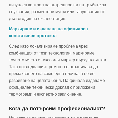
визуален контрол на вътрешността на тръбите за
спуквания, разместени муфи или запушвания от
дългогодишна експлоатация.
Маркиране и издаване на официален
констативен протокол
След като локализираме проблема чрез
комбинация от тези технологии, маркираме
точното място с тиксо или маркер върху плочката.
Така последващият ремонт се ограничава до
премахването на само една плочка, а не до
разбиване на цялата баня. На финала издаваме
официален технически доклад с приложени
термограми и експертно заключение.
Кога да потърсим професионалист?