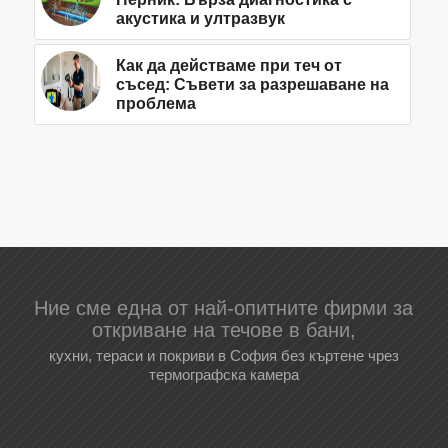
акустика и ултразвук
Как да действаме при теч от
съсед: Съвети за разрешаване на
проблема
Ние сме една от най-опитните фирми за
откриване на течове в бани,
кухни, тераси и покриви в София без къртене чрез
термографска камера