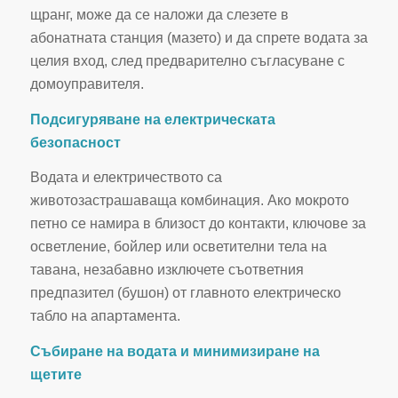
щранг, може да се наложи да слезете в
абонатната станция (мазето) и да спрете водата за
целия вход, след предварително съгласуване с
домоуправителя.
Подсигуряване на електрическата
безопасност
Водата и електричеството са
животозастрашаваща комбинация. Ако мокрото
петно се намира в близост до контакти, ключове за
осветление, бойлер или осветителни тела на
тавана, незабавно изключете съответния
предпазител (бушон) от главното електрическо
табло на апартамента.
Събиране на водата и минимизиране на
щетите