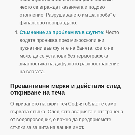
често се вграждат казанчета и подово
отопление. Разрушаването им „за проба“ е
финансово неоправдано.
Съмнение за проблем във фугите:
Често
водата прониква през микроскопични
пукнатини във фугите на банята, което не
може да се установи без термографска
диагностика на дифузното разпространение
на влагата.
Превантивни мерки и действия след
откриване на теча
Откриването на скрит теч София област е само
първата стъпка. След като аварията е отстранена
от водопроводчик, е важно да предприемете
стъпки за защита на вашия имот.