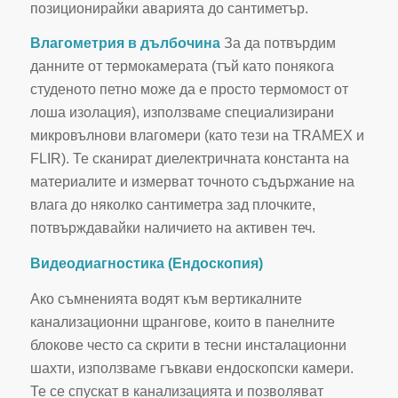
позиционирайки аварията до сантиметър.
Влагометрия в дълбочина
За да потвърдим
данните от термокамерата (тъй като понякога
студеното петно може да е просто термомост от
лоша изолация), използваме специализирани
микровълнови влагомери (като тези на TRAMEX и
FLIR). Те сканират диелектричната константа на
материалите и измерват точното съдържание на
влага до няколко сантиметра зад плочките,
потвърждавайки наличието на активен теч.
Видеодиагностика (Ендоскопия)
Ако съмненията водят към вертикалните
канализационни щрангове, които в панелните
блокове често са скрити в тесни инсталационни
шахти, използваме гъвкави ендоскопски камери.
Те се спускат в канализацията и позволяват