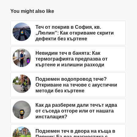
You might also like
Теч от покрив в София, кв.
„Люлин“: Как откриваме скрити
дефекти без къртене
Невидим теч в банята: Как
термографията предпазва от
къртене и излишни разходи
Подземен водопровод тече?
Откриване на течове с акустични
методи без къртене
Как да разберем дали течът идва
от съседа отгоре или от нашата
инсталация?
Подземен теч в двора на къща в
Перник: Бърза диагностика с