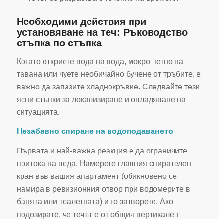
Необходими действия при
установяване на теч: Ръководство
стъпка по стъпка
Когато откриете вода на пода, мокро петно на
тавана или чуете необичайно бучене от тръбите, е
важно да запазите хладнокръвие. Следвайте тези
ясни стъпки за локализиране и овладяване на
ситуацията.
Незабавно спиране на водоподаването
Първата и най-важна реакция е да ограничите
притока на вода. Намерете главния спирателен
кран във вашия апартамент (обикновено се
намира в ревизионния отвор при водомерите в
банята или тоалетната) и го затворете. Ако
подозирате, че течът е от общия вертикален